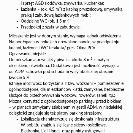
i sprzęt AGD (lodówka, zmywarka, kuchenka);
2
Łazienka – (ok. 4,5 m
) z kabiną prysznicową, umywalką,
pralką i zabudową łazienkowych mebli;
2
Oddzielne WC (ok. 1,5 m
);
Przedpokój z szafą w zabudowie.
Mieszkanie jest w dobrym stanie, wymaga jednak odświeżenia.
Na podłogach w pokojach drewniane panele, w przedpokoju,
kuchni, łazience i WC terakota/ gres. Okna PCV.
Ogrzewanie miejskie.
2
Do mieszkania przynależy piwnica około 8 m
z małym
okienkiem, oświetlona. Dodatkowo jest możliwość wynajęcia
od ADM schowka pod schodami w symbolicznej obecnie
kwocie 5 zł.
Istnieje możliwość korzystania z tzw. wózkarni – pomieszczenie
ogólnodostępne, dla mieszkańców klatki, zamykane, bezpieczne
służące do przechowywania wózków, rowerów, sanek itp.;
Można korzystać z ogólnodostępnego parkingu przed blokiem
– w planach zamykany szlabanem w gestii ADM, w niedalekiej
odległości znajduje się też płatny parking strzeżony;
Lokalizacja charakteryzuje się doskonałą infrastrukturą.
W pobliżu znajdują się liczne sklepy (osiedlowe,
Biedronka, Lidl i inne)
oraz punkty usługowe i