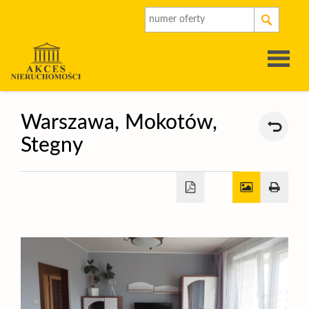
Strona
Warszawa,
Mokotów,
Stegny
główna
O
firmie
Oferty
Rynek
pierwot
Kalkulat