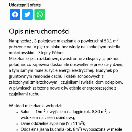
Udostępnij ofertę
Opis nieruchomości
2
Na sprzedaż , 3-pokojowe mieszkanie o powierzchni 53,1 m
,
położone na IV piętrze bloku bez windy na spokojnym osiedlu
mokotowskim - Stegny Północ.
Mieszkanie jest rozkładowe, dwustronne z ekspozycją północ-
południe, co zapewnia doskonałe doświetlenie przez cały dzień,
a tym samym małe zużycie energii elektrycznej.
Budynek po
gruntownym remoncie dachu i klatek schodowych z
założonymi zmierzchowymi
czujnikami światła, dom ocieplony,
w piwnicach założone nowe oświetlenie energooszczędne z
czujnikami ruchu.
W skład mieszkania wchodzi:
2
2
Salon – 16m
z wyjściem na loggię (ok. 8,30 m
) z
widokiem na zieleń osiedlową,
2
Dwie oddzielne sypialnie (9 i 11m
);
2
Oddzielna jasna kuchnia (ok. 8m
) wyposażona w meble