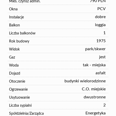
790 PLN
Mies. czynsz admin.
PCV
Okna
dobre
Instalacje
loggia
Balkon
1
Liczba balkonów
1975
Rok budowy
park/skwer
Widok
jest
Gaz
tak - miejska
Woda
asfalt
Dojazd
budynki wielorodzinne
Otoczenie
C.O. miejskie
Ogrzewanie
dwustronne
Usytuowanie
2
Liczba sypialni
Energetyka
Spółdzielnia/Zarządca