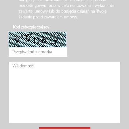
danych jest dobrowolne. Dane zbierane są w celu
marketingowym oraz w celu realizowania i wykonania
zawartej umowy lub do podjęcia działań na Twoje
żądanie przed zawarciem umowy.
Kod zabezpieczający