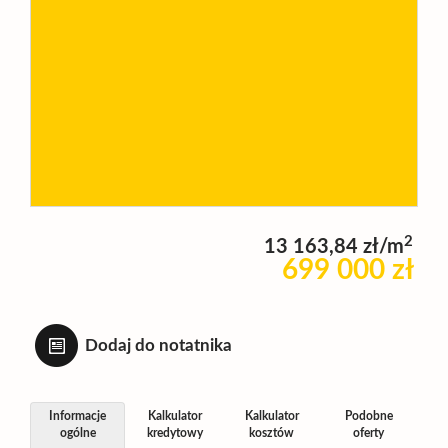
Wynajm
Kupię
Zamieni
2
13 163,84 zł/m
Kontakt
699 000 zł
Dodaj do notatnika
Informacje
Kalkulator
Kalkulator
Podobne
ogólne
kredytowy
kosztów
oferty