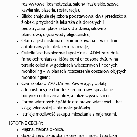
rozrywkowe (kosmetyczka, salony fryzjerskie, szewc,
kawiarnia, pizzeria, restauracja).
Blisko znajduje się szkoła podstawowa, dwa przedszkola,
żłobek, przychodnia lekarska dla dorosłych i
pediatryczna; place zabaw dla dzieci, siłownia
plenerowa, ujęcie wody oligoceńskiej;
Okolica jest doskonale skomunikowana – wiele linii
autobusowych, niedaleko tramwaje;
Osiedle jest bezpieczne i spokojne -
ADM zatrudnia
firmę ochroniarską, która pełni chodzone dyżury na
terenie osiedla w godzinach wieczornych i nocnych,
monitoring – w planach rozszerzenie obszarów objętych
monitoringiem;
Czynsz około 790 zł/mies. Zawierający opłaty
administracyjne i fundusz remontowy, sprzątanie
budynku i otoczenia ulicy, a także wywóz śmieci;
Forma własności: Spółdzielcze prawo własności –
bez
księgi wieczystej – płatność gotówką.
Istnieje możliwość zakupu mieszkania z najemcami.
ISTOTNE CECHY:
Piękna, zielona okolica,
dużo drzew,
skupiska zielonej roślinności typu łąka