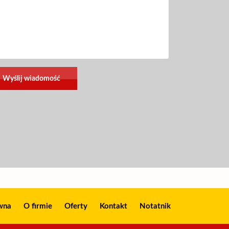
wna
O firmie
Oferty
Kontakt
Notatnik