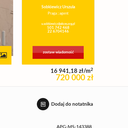
Sobkiewicz Urszula
Praga ; agent
u.sobkiewicz@akces.org.pl
501 742 468
22 6704146
zostaw wiadomość
2
16 941,18 zł/m
720 000 zł
Dodaj do notatnika
APG-MS-143388