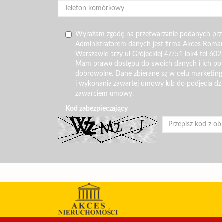
Wyrażam zgodę na przetwarzanie podanych pr
Administratorem danych jest firma Akces Roma
Warszawie przy ul Grójeckiej 47/51 lok4 tel 602
Mam prawo dostępu do swoich danych i ich pop
dobrowolne. Dane zbierane są w celu marketin
i wykonania zawartej umowy lub do podjęcia dz
zawarciem umowy.
Kod zabezpieczający