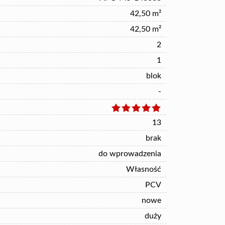
42,50 m²
42,50 m²
2
1
blok
-
13
brak
do wprowadzenia
Własność
PCV
nowe
duży