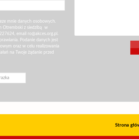
zeze mnie danych osobowych.
n Otrembski z siedzibą w
227624, email ro@akces.org.pl.
rawiania. Podanie danych jest
gowym oraz w celu realizowania
iałań na Twoje żądanie przed
Strona głó