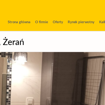
Strona główna
O firmie
Oferty
Rynek pierwotny
Kal
,
Żerań