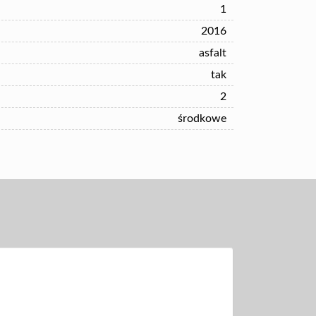
1
2016
asfalt
tak
2
środkowe