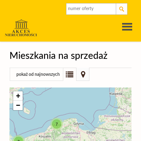
Strona
Mieszkania na sprzedaż
główna
O
pokaż od najnowszych
firmie
Oferty
+
−
Rynek
7
pierwot
Kalkulat