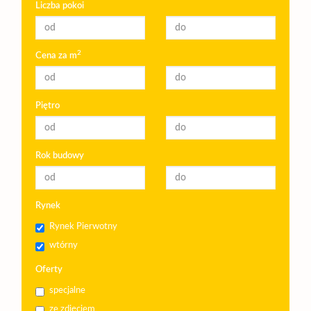
Liczba pokoi
2
Cena za m
Piętro
Rok budowy
Rynek
Rynek Pierwotny
wtórny
Oferty
specjalne
ze zdjęciem