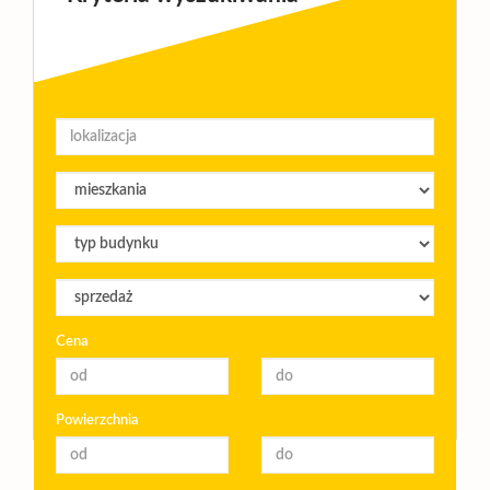
Wynajm
Kupię
Zamieni
Kontakt
Cena
Powierzchnia