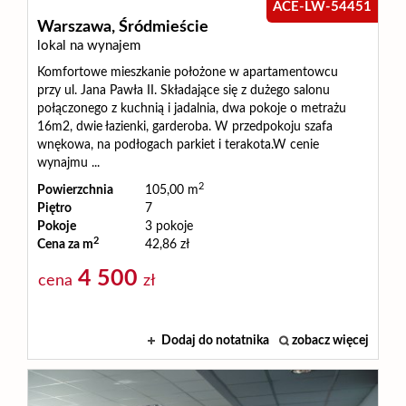
ACE-LW-54451
Warszawa,
Śródmieście
lokal na wynajem
Komfortowe mieszkanie położone w apartamentowcu
przy ul. Jana Pawła II. Składające się z dużego salonu
połączonego z kuchnią i jadalnia, dwa pokoje o metrażu
16m2, dwie łazienki, garderoba. W przedpokoju szafa
wnękowa, na podłogach parkiet i terakota.W cenie
wynajmu ...
2
Powierzchnia
105,00 m
Piętro
7
Pokoje
3 pokoje
2
Cena za m
42,86 zł
4 500
cena
zł
Dodaj do notatnika
zobacz więcej