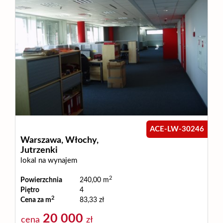
ACE-LW-30246
Warszawa,
Włochy,
Jutrzenki
lokal na wynajem
2
Powierzchnia
240,00 m
Piętro
4
2
Cena za m
83,33 zł
20 000
cena
zł