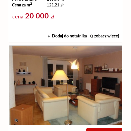
2
Cena za m
121,21 zł
20 000
cena
zł
Dodaj do notatnika
zobacz więcej