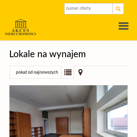
Strona
Lokale na wynajem
główna
O
pokaż od najnowszych
firmie
Oferty
Rynek
pierwot
Kalkulat