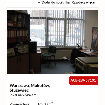
Dodaj do notatnika
zobacz więcej
Wynajm
Kupię
Zamieni
Kontakt
ACE-LW-57101
Warszawa,
Mokotów,
Służewiec
lokal na wynajem
2
Powierzchnia
165,00 m