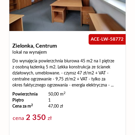
Usługi
Zarządza
ACE-LW-58772
Zielonka,
Centrum
i
lokal na wynajem
Do wynajęcia powierzchnia biurowa 45 m2 na I piętrze
z osobną łazienką 5 m2. Lekka konstrukcja ze ścianek
administ
działowych, umeblowane. - czynsz 47 zł/m2 + VAT -
centralne ogrzewanie - 9,75 zł/m2 + VAT - tylko za
okres faktycznego ogrzewania - energia elektryczna - ...
Praca
2
Powierzchnia
50,00 m
Piętro
1
2
Cena za m
47,00 zł
Zgłoszen
2 350
cena
zł
Sprzeda