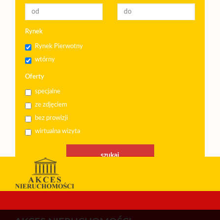
Rynek
Rynek Pierwotny
wtórny
Oferty
specjalne
ze zdjęciem
bez prowizji
wirtualna wizyta