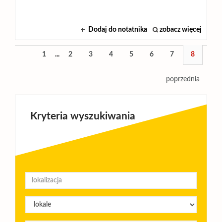
Dodaj do notatnika
zobacz więcej
1
...
2
3
4
5
6
7
8
poprzednia
Kryteria wyszukiwania