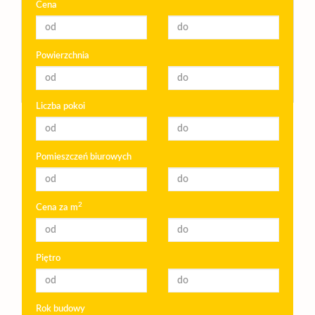
Cena
Powierzchnia
Liczba pokoi
Pomieszczeń biurowych
2
Cena za m
Piętro
Rok budowy