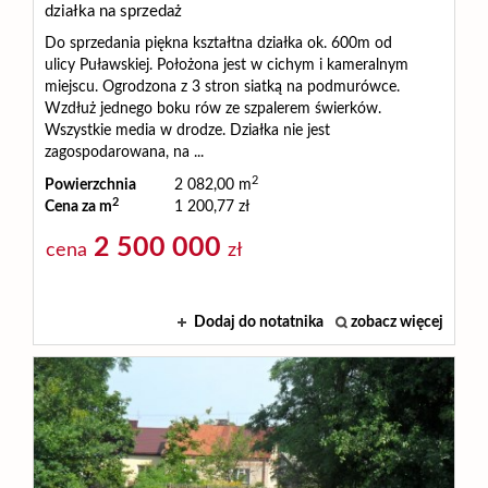
działka na sprzedaż
Do sprzedania piękna kształtna działka ok. 600m od
ulicy Puławskiej. Położona jest w cichym i kameralnym
miejscu. Ogrodzona z 3 stron siatką na podmurówce.
Wzdłuż jednego boku rów ze szpalerem świerków.
Wszystkie media w drodze. Działka nie jest
zagospodarowana, na ...
2
Powierzchnia
2 082,00 m
2
Cena za m
1 200,77 zł
2 500 000
cena
zł
Dodaj do notatnika
zobacz więcej