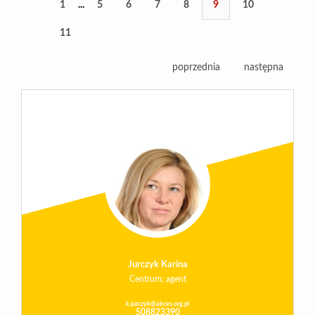
1
...
5
6
7
8
9
10
11
poprzednia
następna
Jurczyk Karina
Centrum; agent
k.jurczyk@akces.org.pl
508823390