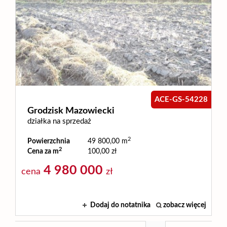
ACE-GS-54228
Grodzisk Mazowiecki
działka na sprzedaż
2
Powierzchnia
49 800,00 m
2
Cena za m
100,00 zł
4 980 000
cena
zł
Dodaj do notatnika
zobacz więcej