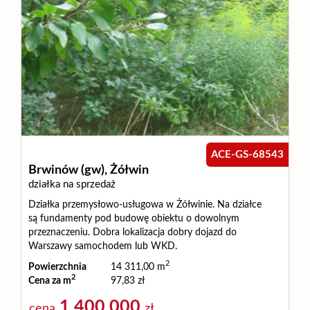
Wynajm
Kupię
Zamieni
ACE-GS-68543
Brwinów (gw),
Żółwin
Kontakt
działka na sprzedaż
Działka przemysłowo-usługowa w Żółwinie. Na działce
są fundamenty pod budowę obiektu o dowolnym
przeznaczeniu. Dobra lokalizacja dobry dojazd do
Warszawy samochodem lub WKD.
2
Powierzchnia
14 311,00 m
2
Cena za m
97,83 zł
1 400 000
cena
zł