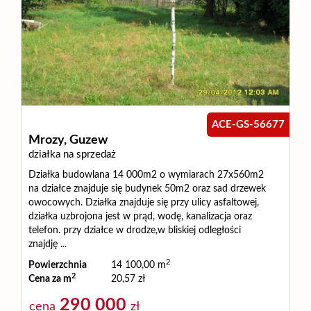
ACE-GS-56677
Mrozy,
Guzew
działka na sprzedaż
Działka budowlana 14 000m2 o wymiarach 27x560m2
na działce znajduje się budynek 50m2 oraz sad drzewek
owocowych. Działka znajduje się przy ulicy asfaltowej,
działka uzbrojona jest w prąd, wodę, kanalizacja oraz
telefon. przy działce w drodze,w bliskiej odległości
znajdję ...
2
Powierzchnia
14 100,00 m
2
Cena za m
20,57 zł
290 000
cena
zł