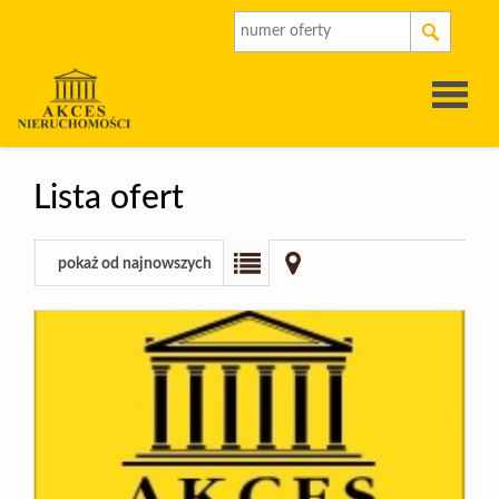
Strona
Lista ofert
główna
O
pokaż od najnowszych
firmie
Oferty
Rynek
pierwot
Kalkulat