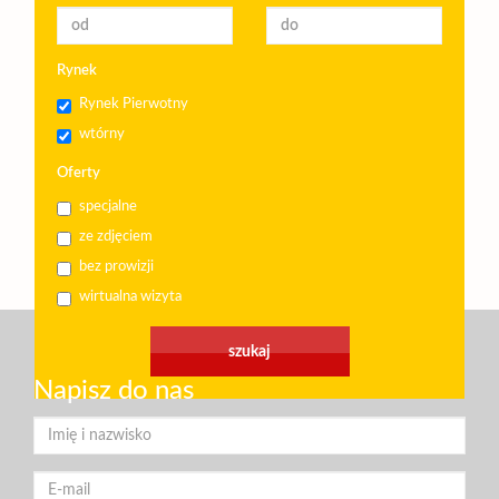
Rynek
Rynek Pierwotny
wtórny
Oferty
specjalne
ze zdjęciem
bez prowizji
wirtualna wizyta
Napisz do nas