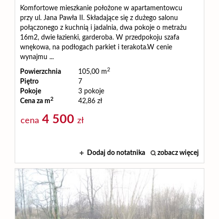
Komfortowe mieszkanie położone w apartamentowcu
przy ul. Jana Pawła II. Składające się z dużego salonu
połączonego z kuchnią i jadalnia, dwa pokoje o metrażu
16m2, dwie łazienki, garderoba. W przedpokoju szafa
wnękowa, na podłogach parkiet i terakota.W cenie
wynajmu ...
2
Powierzchnia
105,00 m
Piętro
7
Pokoje
3 pokoje
2
Cena za m
42,86 zł
4 500
cena
zł
Dodaj do notatnika
zobacz więcej