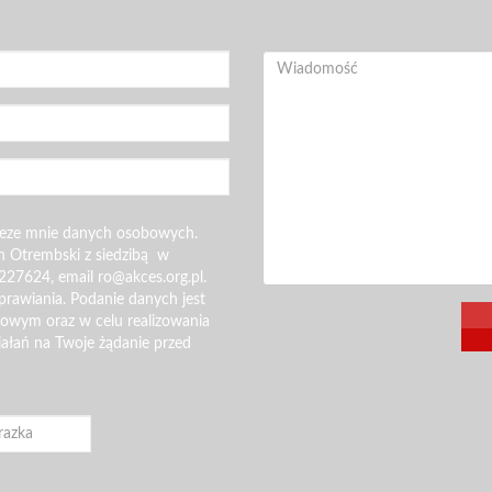
zeze mnie danych osobowych.
n Otrembski z siedzibą w
227624, email ro@akces.org.pl.
rawiania. Podanie danych jest
gowym oraz w celu realizowania
iałań na Twoje żądanie przed