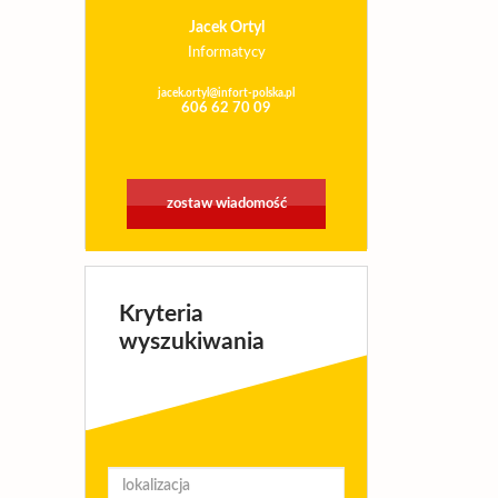
Jacek Ortyl
Informatycy
jacek.ortyl@infort-polska.pl
606 62 70 09
zostaw wiadomość
Kryteria
wyszukiwania