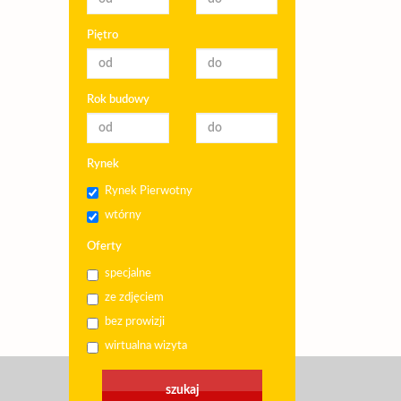
Piętro
Rok budowy
Rynek
Rynek Pierwotny
wtórny
Oferty
specjalne
ze zdjęciem
bez prowizji
wirtualna wizyta