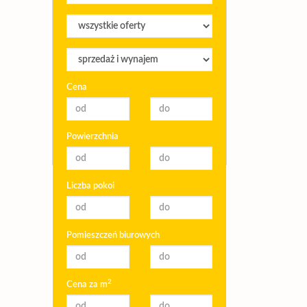
Cena
Powierzchnia
Liczba pokoi
Pomieszczeń biurowych
2
Cena za m