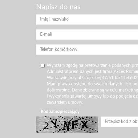
Napisz do nas
Wyrażam zgodę na przetwarzanie podanych pr
Administratorem danych jest firma Akces Roma
Warszawie przy ul Grójeckiej 47/51 lok4 tel 602
Mam prawo dostępu do swoich danych i ich pop
dobrowolne. Dane zbierane są w celu marketin
i wykonania zawartej umowy lub do podjęcia dz
zawarciem umowy.
Kod zabezpieczający