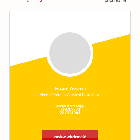
1
2
poprzednia
Ruszpel Wojciech
Akces Centrum/ Asystent Pośrednika
w.ruszpel@akces.org.pl
799209700
22 6161904
zostaw wiadomość