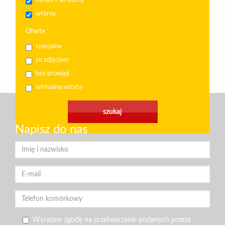
Rynek Pierwotny
wtórny
Oferty
specjalne
ze zdjęciem
bez prowizji
wirtualna wizyta
Napisz do nas
Wyrażam zgodę na przetwarzanie podanych przeze