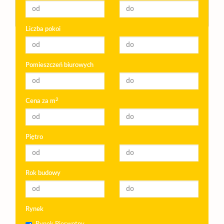
Liczba pokoi
Pomieszczeń biurowych
2
Cena za m
Piętro
Rok budowy
Rynek