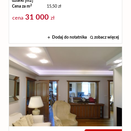
działki [m2]
2
Cena za m
15,50 zł
31 000
cena
zł
Dodaj do notatnika
zobacz więcej