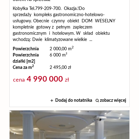
Kobyłka Tel.799-209-700. Okazja.!Do
sprzedaży kompleks gastronomiczno-hotelowo-
usługowy. Obecnie czynny obiekt DOM WESELNY
kompletnie gotowy z pełnym zapleczem
gastronomicznym i hotelowym. W skład obiektu
wchodzą: Dwie klimatyzowane wielkie ...
2
Powierzchnia
2 000,00 m
Powierzchnia
6 000 m²
działki [m2]
2
Cena za m
2 495,00 zł
4 990 000
cena
zł
Dodaj do notatnika
zobacz więcej