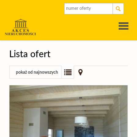
Strona
Lista ofert
główna
O
pokaż od najnowszych
firmie
Oferty
Rynek
pierwot
Kalkulat