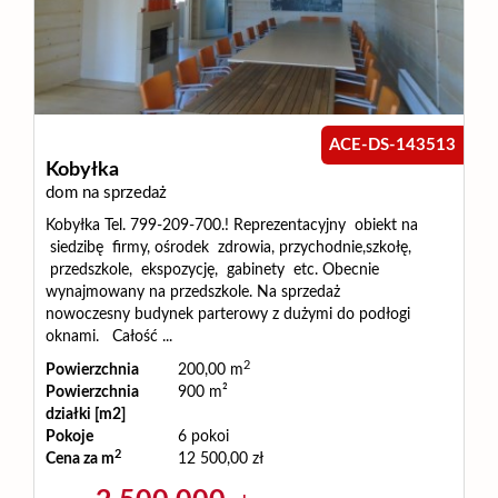
Usługi
Zarządza
ACE-DS-143513
Kobyłka
i
dom na sprzedaż
Kobyłka Tel. 799-209-700.! Reprezentacyjny obiekt na
siedzibę firmy, ośrodek zdrowia, przychodnie,szkołę,
administ
przedszkole, ekspozycję, gabinety etc. Obecnie
wynajmowany na przedszkole. Na sprzedaż
nowoczesny budynek parterowy z dużymi do podłogi
Praca
oknami. Całość ...
2
Powierzchnia
200,00 m
Powierzchnia
900 m²
Zgłoszen
działki [m2]
Pokoje
6 pokoi
2
Cena za m
12 500,00 zł
Sprzeda