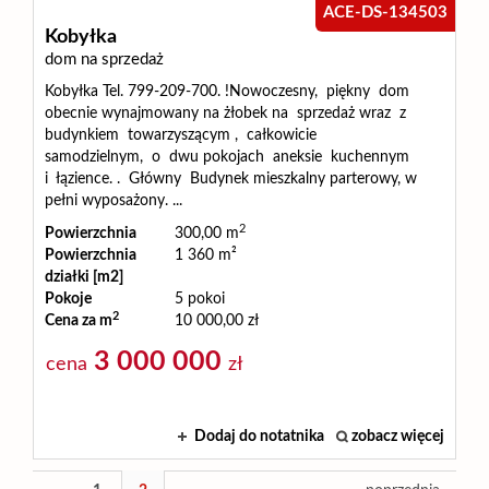
ACE-DS-134503
Kobyłka
dom na sprzedaż
Kobyłka Tel. 799-209-700. !Nowoczesny, piękny dom
obecnie wynajmowany na żłobek na sprzedaż wraz z
budynkiem towarzyszącym , całkowicie
samodzielnym, o dwu pokojach aneksie kuchennym
i łązience. . Główny Budynek mieszkalny parterowy, w
pełni wyposażony. ...
2
Powierzchnia
300,00 m
Powierzchnia
1 360 m²
działki [m2]
Pokoje
5 pokoi
2
Cena za m
10 000,00 zł
3 000 000
cena
zł
Dodaj do notatnika
zobacz więcej