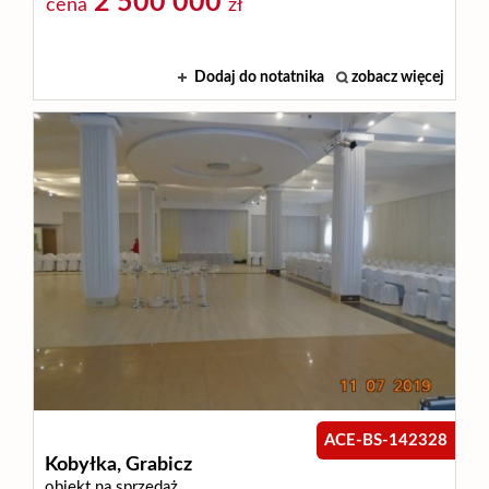
2 500 000
cena
zł
Wynajm
Dodaj do notatnika
zobacz więcej
Kupię
Zamieni
Kontakt
ACE-BS-142328
Kobyłka,
Grabicz
obiekt na sprzedaż