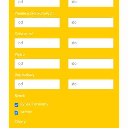
Pomieszczeń biurowych
2
Cena za m
Piętro
Rok budowy
Rynek
Rynek Pierwotny
wtórny
Oferty