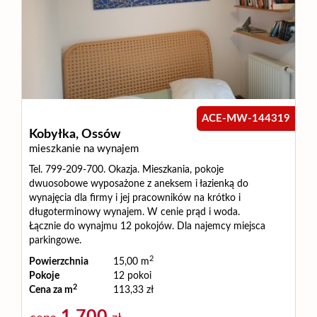
ACE-MW-144319
Kobyłka,
Ossów
mieszkanie na wynajem
Tel. 799-209-700. Okazja. Mieszkania, pokoje
dwuosobowe wyposażone z aneksem i łazienką do
wynajęcia dla firmy i jej pracowników na krótko i
długoterminowy wynajem. W cenie prąd i woda.
Łącznie do wynajmu 12 pokojów. Dla najemcy miejsca
parkingowe.
2
Powierzchnia
15,00 m
Pokoje
12 pokoi
2
Cena za m
113,33 zł
1 700