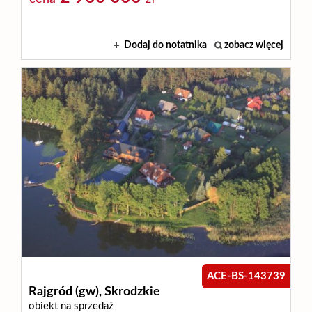
Dodaj do notatnika
zobacz więcej
ACE-BS-143739
Rajgród (gw),
Skrodzkie
obiekt na sprzedaż