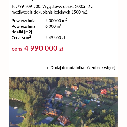
Tel.799-209-700. Wyjątkowy obiekt 2000m2 z
możliwością dokupienia kolejnych 1500 m2.
2
Powierzchnia
2 000,00 m
Powierzchnia
6 000 m²
działki [m2]
2
Cena za m
2 495,00 zł
4 990 000
cena
zł
Dodaj do notatnika
zobacz więcej