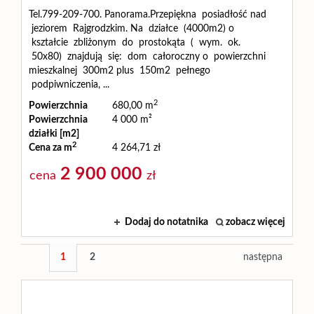
Tel.799-209-700. Panorama.Przepiękna posiadłość nad
jeziorem Rajgrodzkim. Na działce (4000m2) o
kształcie zbliżonym do prostokąta ( wym. ok.
50x80) znajdują się: dom całoroczny o powierzchni
mieszkalnej 300m2 plus 150m2 pełnego
podpiwniczenia, ...
2
Powierzchnia
680,00 m
Powierzchnia
4 000 m²
działki [m2]
2
Cena za m
4 264,71 zł
2 900 000
cena
zł
Dodaj do notatnika
zobacz więcej
1
2
następna