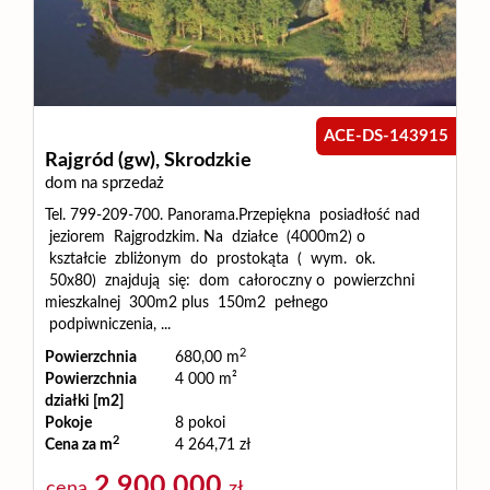
ACE-DS-143915
Rajgród (gw),
Skrodzkie
dom na sprzedaż
Tel. 799-209-700. Panorama.Przepiękna posiadłość nad
jeziorem Rajgrodzkim. Na działce (4000m2) o
kształcie zbliżonym do prostokąta ( wym. ok.
50x80) znajdują się: dom całoroczny o powierzchni
mieszkalnej 300m2 plus 150m2 pełnego
podpiwniczenia, ...
2
Powierzchnia
680,00 m
Powierzchnia
4 000 m²
działki [m2]
Pokoje
8 pokoi
2
Cena za m
4 264,71 zł
2 900 000
cena
zł