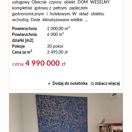
usługowy. Obecnie czynny obiekt DOM WESELNY
kompletnie gotowy z pełnym zapleczem
gastronomicznym i hotelowym. W skład obiektu
wchodzą: Dwie klimatyzowane wielkie ...
2
Powierzchnia
2 000,00 m
Powierzchnia
6 000 m²
działki [m2]
Pokoje
20 pokoi
2
Cena za m
2 495,00 zł
4 990 000
cena
zł
Dodaj do notatnika
zobacz więcej