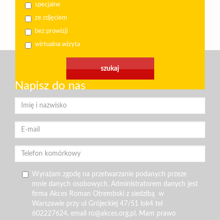
specjalne
ze zdjęciem
bez prowizji
wirtualna wizyta
Napisz do nas
Wyrażam zgodę na przetwarzanie podanych przeze
mnie danych osobowych. Administratorem danych jest
firma Akces Roman Otrembski z siedzibą w
Warszawie przy ul Grójeckiej 47/51 lok4 tel
602227624, email ro@akces.org.pl. Mam prawo