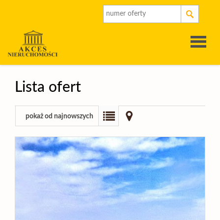
Strona
Lista ofert
główna
O
pokaż od najnowszych
firmie
Oferty
Rynek
pierwot
Kalkulat