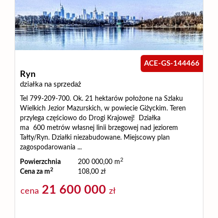
Usługi
Zarządza
ACE-GS-144466
Ryn
i
działka na sprzedaż
Tel 799-209-700. Ok. 21 hektarów położone na Szlaku
Wielkich Jezior Mazurskich, w powiecie Giżyckim. Teren
administ
przylega częściowo do Drogi Krajowej! Działka
ma 600 metrów własnej linii brzegowej nad jeziorem
Tałty/Ryn. Działki niezabudowane. Miejscowy plan
Praca
zagospodarowania ...
2
Powierzchnia
200 000,00 m
2
Cena za m
108,00 zł
Zgłoszen
21 600 000
cena
zł
Sprzeda