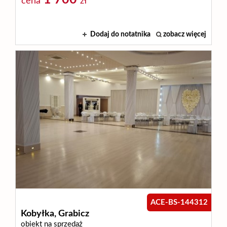
cena
zł
Dodaj do notatnika
zobacz więcej
ACE-BS-144312
Kobyłka,
Grabicz
obiekt na sprzedaż