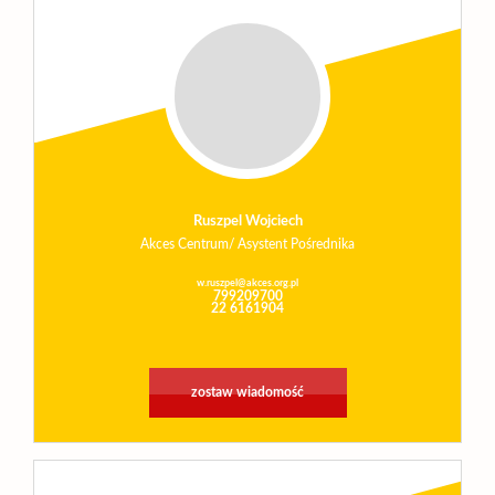
Ruszpel Wojciech
Akces Centrum/ Asystent Pośrednika
w.ruszpel@akces.org.pl
799209700
22 6161904
zostaw wiadomość