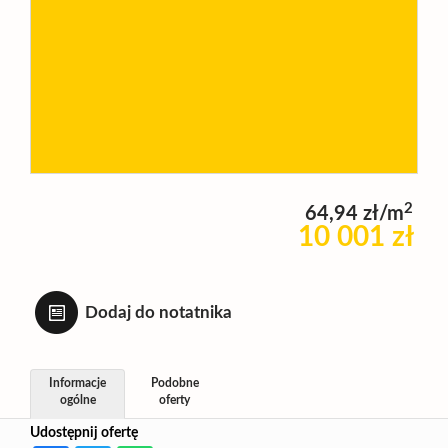
Wynajm
Kupię
Zamieni
2
64,94 zł/m
10 001 zł
Kontakt
Dodaj do notatnika
Informacje
Podobne
ogólne
oferty
Udostępnij ofertę