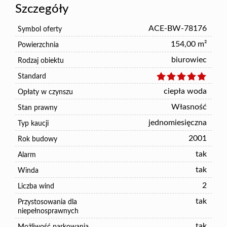
Szczegóły
ACE-BW-78176
Symbol oferty
154,00 m²
Powierzchnia
biurowiec
Rodzaj obiektu
Standard
ciepła woda
Opłaty w czynszu
Własność
Stan prawny
jednomiesięczna
Typ kaucji
2001
Rok budowy
tak
Alarm
tak
Winda
2
Liczba wind
tak
Przystosowania dla
niepełnosprawnych
tak