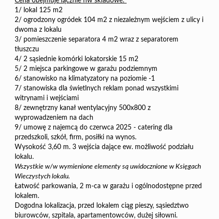
Cena obejmuje łącznie nw składowe:
1/ lokal 125 m2
2/ ogrodzony ogródek 104 m2 z niezależnym wejściem z ulicy i
dwoma z lokalu
3/ pomieszczenie separatora 4 m2 wraz z separatorem
tłuszczu
4/ 2 sąsiednie komórki lokatorskie 15 m2
5/ 2 miejsca parkingowe w garażu podziemnym
6/ stanowisko na klimatyzatory na poziomie -1
7/ stanowiska dla świetlnych reklam ponad wszystkimi
witrynami i wejściami
8/
zewnętrzny
kanał wentylacyjny 500x800 z
wyprowadzeniem na dach
9/ umowę z najemcą do czerwca 2025 - catering dla
przedszkoli, szkół, firm, posiłki na wynos.
Wysokość 3,60 m. 3 wejścia dające ew. możliwość podziału
lokalu.
Wszystkie w/w wymienione elementy są uwidocznione w Księgach
Wieczystych lokalu.
Łatwość parkowania, 2 m-ca w garażu i ogólnodostępne przed
lokalem.
Dogodna lokalizacja, przed lokalem ciąg pieszy, sąsiedztwo
biurowców, szpitala, apartamentowców, dużej siłowni.