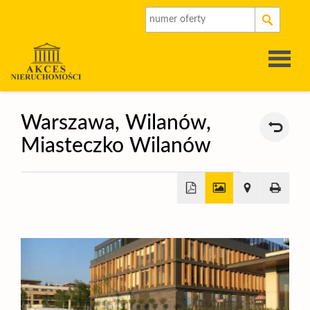
Strona
Warszawa,
Wilanów,
Miasteczko Wilanów
główna
O
firmie
Oferty
+
Rynek
−
pierwot
Kalkulat