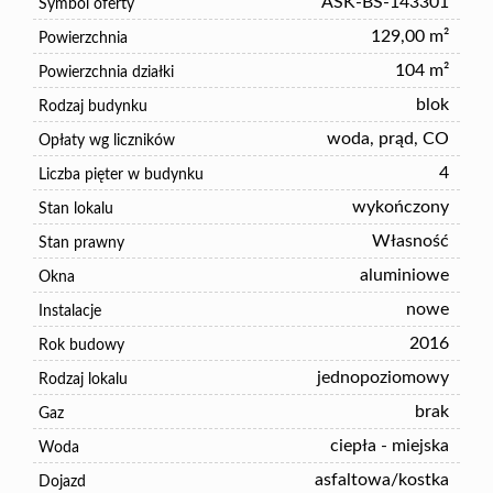
ASK-BS-143301
Symbol oferty
129,00 m²
Powierzchnia
104 m²
Powierzchnia działki
blok
Rodzaj budynku
woda, prąd, CO
Opłaty wg liczników
4
Liczba pięter w budynku
wykończony
Stan lokalu
Własność
Stan prawny
aluminiowe
Okna
nowe
Instalacje
2016
Rok budowy
jednopoziomowy
Rodzaj lokalu
brak
Gaz
ciepła - miejska
Woda
asfaltowa/kostka
Dojazd