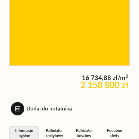
Wynajm
Kupię
Zamieni
2
16 734,88 zł/m
Kontakt
2 158 800 zł
Dodaj do notatnika
Informacje
Kalkulator
Kalkulator
Podobne
ogólne
kredytowy
kosztów
oferty