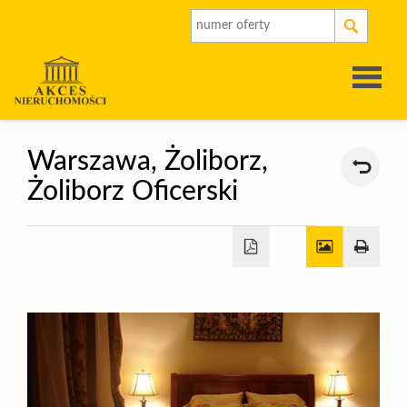
Strona
Warszawa,
Żoliborz,
Żoliborz Oficerski
główna
O
firmie
Oferty
Rynek
pierwot
Kalkulat