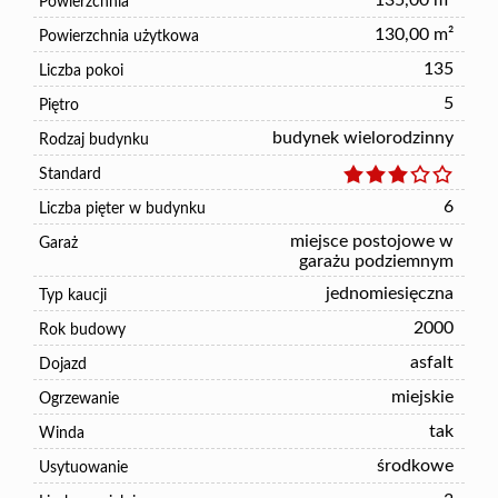
135,00 m²
Powierzchnia
130,00 m²
Powierzchnia użytkowa
135
Liczba pokoi
5
Piętro
budynek wielorodzinny
Rodzaj budynku
Standard
6
Liczba pięter w budynku
miejsce postojowe w
Garaż
garażu podziemnym
jednomiesięczna
Typ kaucji
2000
Rok budowy
asfalt
Dojazd
miejskie
Ogrzewanie
tak
Winda
środkowe
Usytuowanie