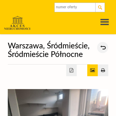
Strona
Warszawa,
Śródmieście,
Śródmieście Północne
główna
O
firmie
Oferty
Rynek
pierwot
Kalkulat