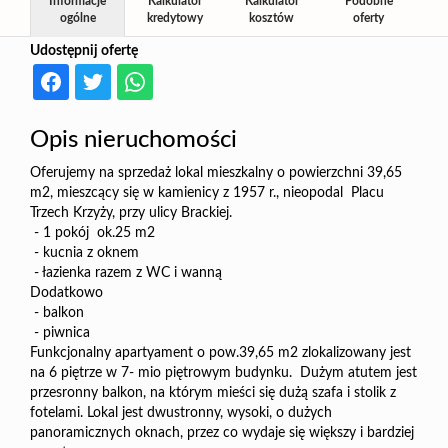
Informacje
Kalkulator
Kalkulator
Podobne
ogólne
kredytowy
kosztów
oferty
Udostępnij ofertę
Opis nieruchomości
Oferujemy na sprzedaż lokal mieszkalny o powierzchni 39,65
m2, mieszcący się w kamienicy z 1957 r., nieopodal Placu
Trzech Krzyży, przy ulicy Brackiej.
- 1 pokój ok.25 m2
- kucnia z oknem
- łazienka razem z WC i wanną
Dodatkowo
- balkon
- piwnica
Funkcjonalny apartyament o pow.39,65 m2 zlokalizowany jest
na 6 piętrze w 7- mio piętrowym budynku. Dużym atutem jest
przesronny balkon, na którym mieści się dużą szafa i stolik z
fotelami. Lokal jest dwustronny, wysoki, o dużych
panoramicznych oknach, przez co wydaje się większy i bardziej