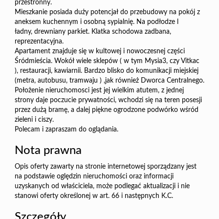
przestronny.
Mieszkanie posiada duży potencjał do przebudowy na pokój z
aneksem kuchennym i osobną sypialnię. Na podłodze l
ładny, drewniany parkiet. Klatka schodowa zadbana,
reprezentacyjna.
Apartament znajduje się w kultowej i nowoczesnej części
Śródmieścia. Wokół wiele sklepów ( w tym Mysia3, czy Vitkac
), restauracji, kawiarnii. Bardzo blisko do komunikacji miejskiej
(metra, autobusu, tramwaju ) ,jak również Dworca Centralnego.
Położenie nieruchomosci jest jej wielkim atutem, z jednej
strony daje poczucie prywatności, wchodzi się na teren posesji
przez dużą bramę, a dalej piękne ogrodzone podwórko wśród
zieleni i ciszy.
Polecam i zapraszam do oglądania.
Nota prawna
Opis oferty zawarty na stronie internetowej sporządzany jest
na podstawie oględzin nieruchomości oraz informacji
uzyskanych od właściciela, może podlegać aktualizacji i nie
stanowi oferty określonej w art. 66 i następnych K.C.
Szczegóły