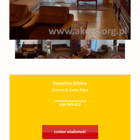
Usługi
Zarządza
i
administ
Domańska Elżbieta
Kierownik:Saska Kępa
Praca
e.domanska@akces.org.pl
604 889 832
Zgłoszen
zostaw wiadomość
Sprzeda