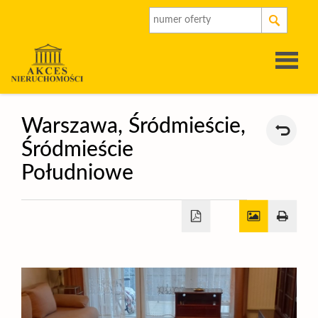
Strona
Warszawa,
Śródmieście,
Śródmieście
główna
O
Południowe
firmie
Oferty
Rynek
pierwot
Kalkulat