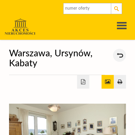
Strona
Warszawa,
Ursynów,
Kabaty
główna
O
firmie
Oferty
Rynek
pierwot
Kalkulat