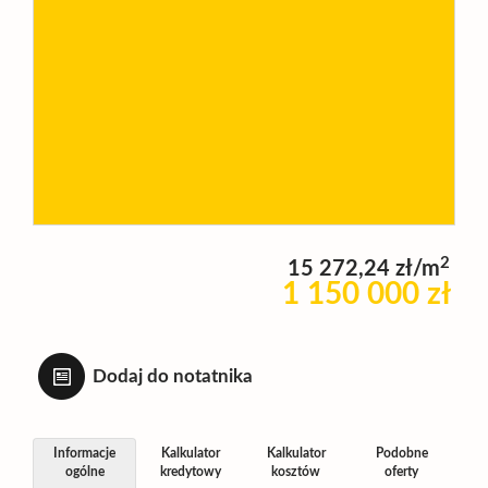
Wynajm
Kupię
Zamieni
2
15 272,24 zł/m
Kontakt
1 150 000 zł
Dodaj do notatnika
Informacje
Kalkulator
Kalkulator
Podobne
ogólne
kredytowy
kosztów
oferty