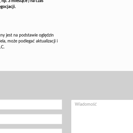
 np. 3 miesiące ) na czas
gocjacji.
ny jest na podstawie oględzin
la, może podlegać aktualizacji i
.C.