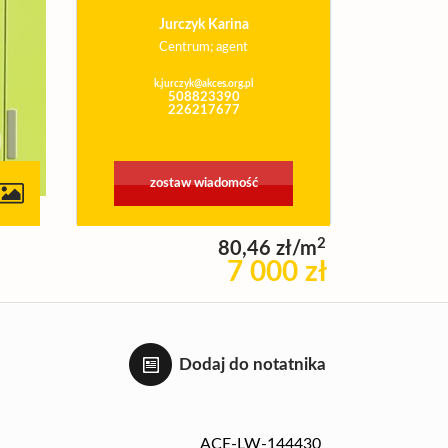
Jurczyk Karina
Centrum; agent
k.jurczyk@akces.org.pl
508823390
226217677
zostaw wiadomość
contributors
2
80,46 zł/m
7 000 zł
Dodaj do notatnika
ACE-LW-144430