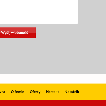
wna
O firmie
Oferty
Kontakt
Notatnik