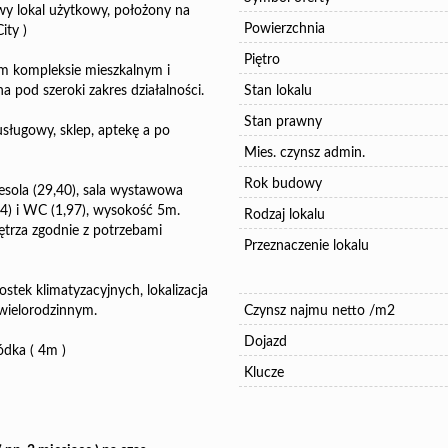
y lokal użytkowy, położony na
Powierzchnia
ity )
Piętro
ym kompleksie mieszkalnym i
a pod szeroki zakres działalności.
Stan lokalu
Stan prawny
n usługowy, sklep, aptekę a po
Mies. czynsz admin.
Rok budowy
sola (29,40), sala wystawowa
04) i WC (1,97), wysokość 5m.
Rodzaj lokalu
ętrza zgodnie z potrzebami
Przeznaczenie lokalu
tek klimatyzacyjnych, lokalizacja
ielorodzinnym.
Czynsz najmu netto /m2
Dojazd
ódka ( 4m )
Klucze