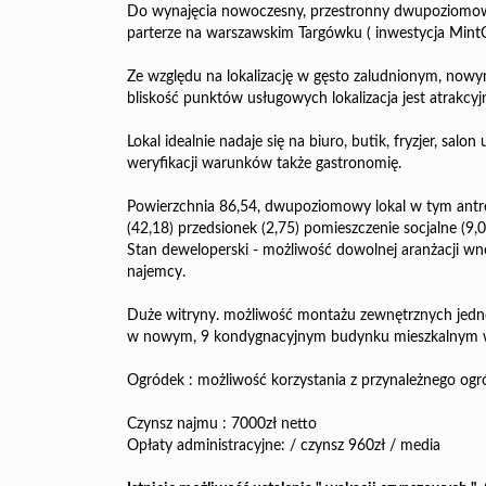
Do wynajęcia nowoczesny, przestronny dwupoziomow
parterze na warszawskim Targówku ( inwestycja MintC
Ze względu na lokalizację w gęsto zaludnionym, now
bliskość punktów usługowych lokalizacja jest atrakcyjn
Lokal idealnie nadaje się na biuro, butik, fryzjer, salo
weryfikacji warunków także gastronomię.
Powierzchnia 86,54, dwupoziomowy lokal w tym antre
(42,18) przedsionek (2,75) pomieszczenie socjalne (9,
Stan deweloperski - możliwość dowolnej aranżacji wn
najemcy.
Duże witryny. możliwość montażu zewnętrznych jednos
w nowym, 9 kondygnacyjnym budynku mieszkalnym w
Ogródek : możliwość korzystania z przynależnego ogr
Czynsz najmu : 7000zł netto
Opłaty administracyjne: / czynsz 960zł / media