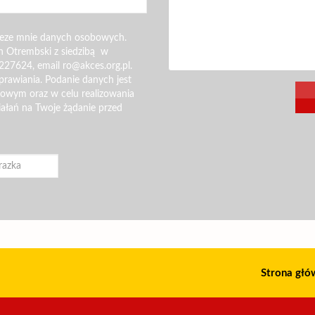
zeze mnie danych osobowych.
n Otrembski z siedzibą w
227624, email ro@akces.org.pl.
rawiania. Podanie danych jest
gowym oraz w celu realizowania
iałań na Twoje żądanie przed
Strona głó