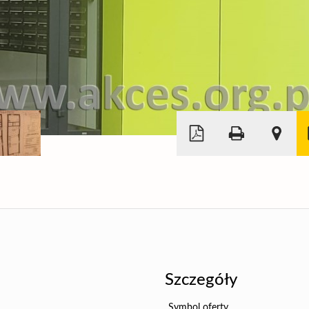
Leaflet
|
©
OpenStreetMap
Szczegóły
Symbol oferty