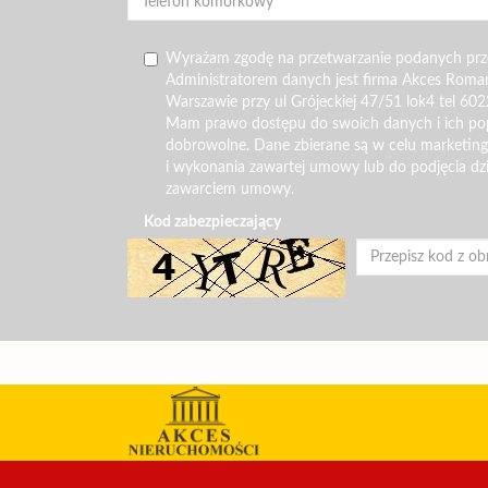
Wyrażam zgodę na przetwarzanie podanych pr
Administratorem danych jest firma Akces Roma
Warszawie przy ul Grójeckiej 47/51 lok4 tel 602
Mam prawo dostępu do swoich danych i ich pop
dobrowolne. Dane zbierane są w celu marketin
i wykonania zawartej umowy lub do podjęcia dz
zawarciem umowy.
Kod zabezpieczający