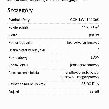
stanowi oferty określonej w art. 66 i następnych K.C.
Szczegóły
ACE-LW-144360
Symbol oferty
137,00 m²
Powierzchnia
parter
Piętro
biurowo-usługowy
Rodzaj budynku
2
Liczba pięter w budynku
1999
Rok budowy
jednopoziomowy
Rodzaj lokalu
handlowo-usługowy,
Przeznaczenie lokalu
biurowo - magazynowy
35,00 PLN
Czynsz najmu netto /m2
asfalt
Dojazd