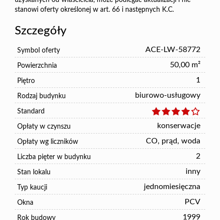
uzyskanych od właściciela, może podlegać aktualizacji i nie
stanowi oferty określonej w art. 66 i następnych K.C.
Szczegóły
ACE-LW-58772
Symbol oferty
50,00 m²
Powierzchnia
1
Piętro
biurowo-usługowy
Rodzaj budynku
Standard
konserwacje
Opłaty w czynszu
CO, prąd, woda
Opłaty wg liczników
2
Liczba pięter w budynku
inny
Stan lokalu
jednomiesięczna
Typ kaucji
PCV
Okna
1999
Rok budowy