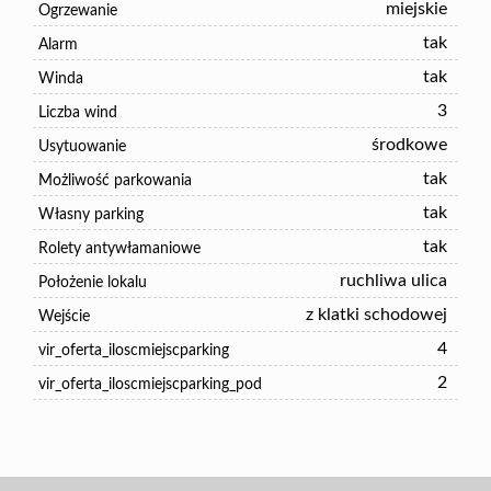
miejskie
Ogrzewanie
tak
Alarm
tak
Winda
3
Liczba wind
środkowe
Usytuowanie
tak
Możliwość parkowania
tak
Własny parking
tak
Rolety antywłamaniowe
ruchliwa ulica
Położenie lokalu
z klatki schodowej
Wejście
4
vir_oferta_iloscmiejscparking
2
vir_oferta_iloscmiejscparking_pod