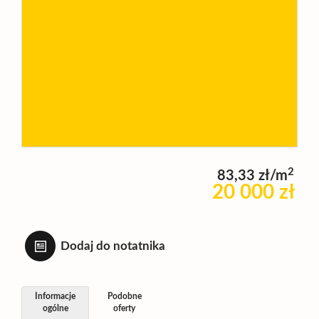
Wynajm
Kupię
Zamieni
2
83,33 zł/m
Kontakt
20 000 zł
Dodaj do notatnika
Informacje
Podobne
ogólne
oferty