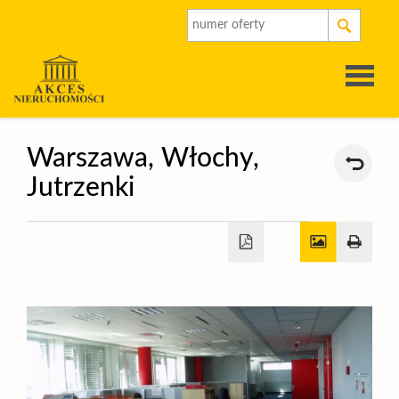
Strona
Warszawa,
Włochy,
Jutrzenki
główna
O
firmie
Oferty
Rynek
pierwot
Kalkulat