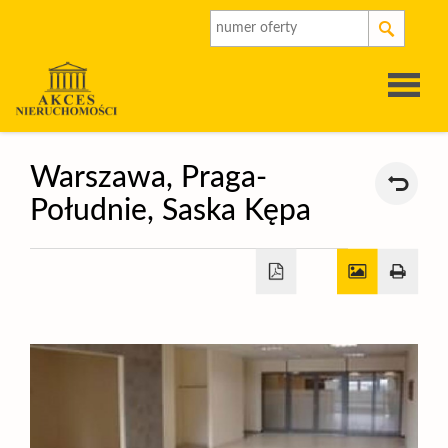
Strona
Warszawa,
Praga-
Południe,
Saska Kępa
główna
O
firmie
Oferty
Rynek
pierwot
Kalkulat