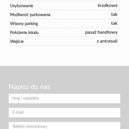
środkowe
Usytuowanie
tak
Możliwość parkowania
tak
Własny parking
pasaż handlowy
Położenie lokalu
z antresoli
Wejście
Napisz do nas