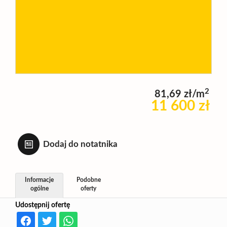
Wynajm
Kupię
2
81,69 zł/m
Zamieni
11 600 zł
Kontakt
Dodaj do notatnika
Informacje
Podobne
ogólne
oferty
Udostępnij ofertę