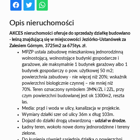
Opis nieruchomości
AKCES nieruchomości oferuje do sprzedaży działkę budowlano
- leśną znajdującą się w miejscowości Jeziórko-Ustanówek za
Zalesiem Górnym
,
3725m2 za 675tys. zł.
MPZP ustala zabudowę mieszkaniową jednorodzinną
wolnostojącą, wolnostojące budynki gospodarcze i
garażowe, ale maksymalnie 1 budynek garażowy albo 1
budynek gospodarczy o pow. użytkowej 50 m2;
powierzchnia zabudowy - nie więcej niż 20%; wskaźnik
powierzchni biologicznie czynnej – nie mniej niż
70%. Teren oznaczony symbolem 3MN/ZL i 2ZL, przy
czym powierzchni budowlanej jest ok 1300m2, reszta
las.
Media: prąd i woda w ulicy, kanalizacja w projekcie.
Wymiary działki szer od ulicy 36m x dług 103m.
Dojazd do działki drogą utwardzoną -
udział w drodze.
Ładny teren, wokoło nowe domy jednorodzinne i tereny
zielone.
Do kupienia również sąsiednia działka o powierzchni