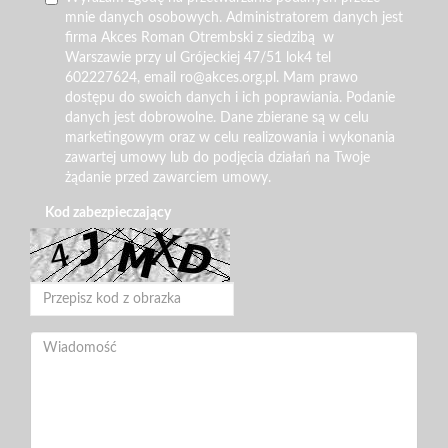
mnie danych osobowych. Administratorem danych jest
firma Akces Roman Otrembski z siedzibą w
Warszawie przy ul Grójeckiej 47/51 lok4 tel
602227624, email ro@akces.org.pl. Mam prawo
dostępu do swoich danych i ich poprawiania. Podanie
danych jest dobrowolne. Dane zbierane są w celu
marketingowym oraz w celu realizowania i wykonania
zawartej umowy lub do podjęcia działań na Twoje
żądanie przed zawarciem umowy.
Kod zabezpieczający