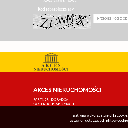
zawarciem umowy.
Kod zabezpieczający
AKCES NIERUCHOMOŚCI
PARTNER I DORADCA
W NIERUCHOMOŚCIACH
Ta strona wykorzystuje pliki cooki
ustawień dotyczących plików cookie 