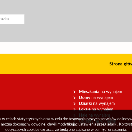
Strona głó
Mieszkania
na wynajem
Domy
na wynajem
Działki
na wynajem
Lokale
na wynajem
Hale
na wynajem
es w celach statystycznych oraz w celu dostosowania naszych serwisów do indy
Obiekty
na wynajem
można dokonać w dowolnej chwili modyfikując ustawienia przeglądarki. Korzyst
dotyczących cookies oznacza, że będą one zapisane w pamięci urządzenia.