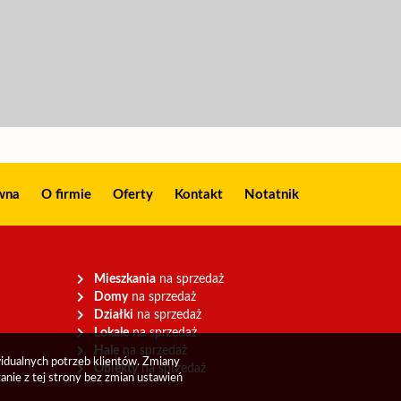
wna
O firmie
Oferty
Kontakt
Notatnik
Mieszkania
na sprzedaż
Domy
na sprzedaż
Działki
na sprzedaż
Lokale
na sprzedaż
Hale
na sprzedaż
widualnych potrzeb klientów. Zmiany
Obiekty
na sprzedaż
anie z tej strony bez zmian ustawień