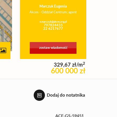
Marczuk Eugenia
Akces - Oddział Centrum; agent
e.marczuk@akces.org.pl
797824433
22 6217677
zostaw wiadomość
2
329,67 zł/m
600 000 zł
Dodaj do notatnika
ACE-GS-59451