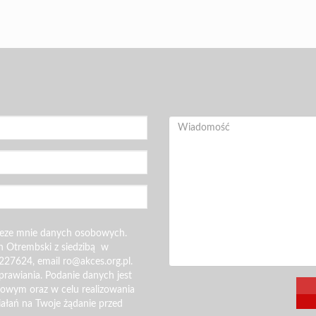
zeze mnie danych osobowych.
n Otrembski z siedzibą w
227624, email ro@akces.org.pl.
rawiania. Podanie danych jest
gowym oraz w celu realizowania
iałań na Twoje żądanie przed