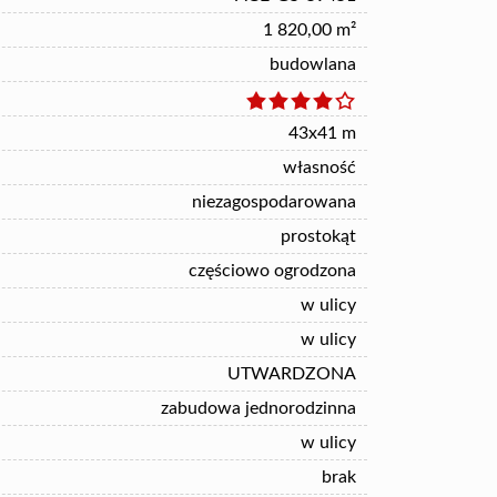
1 820,00 m²
budowlana
43x41 m
własność
niezagospodarowana
prostokąt
częściowo ogrodzona
w ulicy
w ulicy
UTWARDZONA
zabudowa jednorodzinna
w ulicy
brak