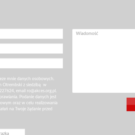
zeze mnie danych osobowych.
n Otrembski z siedzibą w
227624, email ro@akces.org.pl.
rawiania. Podanie danych jest
gowym oraz w celu realizowania
iałań na Twoje żądanie przed