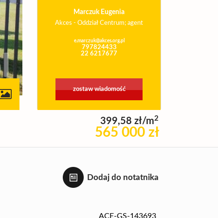
Marczuk Eugenia
Akces - Oddział Centrum; agent
e.marczuk@akces.org.pl
797824433
22 6217677
zostaw wiadomość
2
399,58 zł/m
565 000 zł
Dodaj do notatnika
ACE-GS-143693