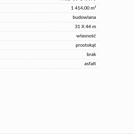
1 414,00 m²
budowlana
31 X 44 m
własność
prostokąt
brak
asfalt