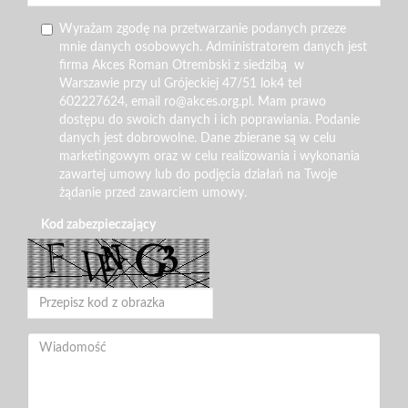
Wyrażam zgodę na przetwarzanie podanych przeze
mnie danych osobowych. Administratorem danych jest
firma Akces Roman Otrembski z siedzibą w
Warszawie przy ul Grójeckiej 47/51 lok4 tel
602227624, email ro@akces.org.pl. Mam prawo
dostępu do swoich danych i ich poprawiania. Podanie
danych jest dobrowolne. Dane zbierane są w celu
marketingowym oraz w celu realizowania i wykonania
zawartej umowy lub do podjęcia działań na Twoje
żądanie przed zawarciem umowy.
Kod zabezpieczający