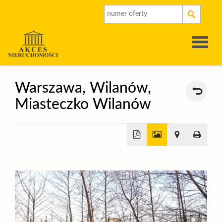
Strona
Warszawa,
Wilanów,
Miasteczko Wilanów
główna
O
firmie
Oferty
+
Rynek
−
pierwot
Kalkulat