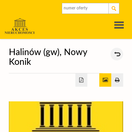
Strona
Halinów (gw),
Nowy
Konik
główna
O
firmie
Oferty
Rynek
pierwot
Kalkulat