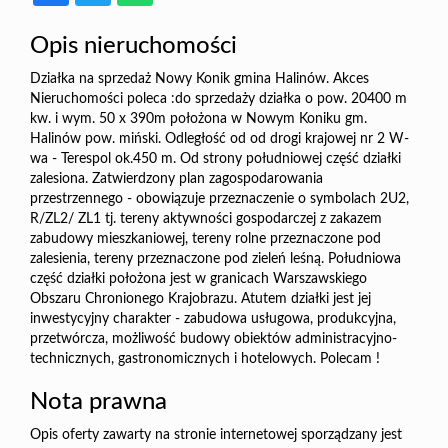
Opis nieruchomości
Działka na sprzedaż Nowy Konik gmina Halinów. Akces
Nieruchomości poleca :do sprzedaży działka o pow. 20400 m
kw. i wym. 50 x 390m położona w Nowym Koniku gm.
Halinów pow. miński. Odległość od od drogi krajowej nr 2 W-
wa - Terespol ok.450 m. Od strony południowej część działki
zalesiona. Zatwierdzony plan zagospodarowania
przestrzennego - obowiązuje przeznaczenie o symbolach 2U2,
R/ZL2/ ZL1 tj. tereny aktywności gospodarczej z zakazem
zabudowy mieszkaniowej, tereny rolne przeznaczone pod
zalesienia, tereny przeznaczone pod zieleń leśną. Południowa
część działki położona jest w granicach Warszawskiego
Obszaru Chronionego Krajobrazu. Atutem działki jest jej
inwestycyjny charakter - zabudowa usługowa, produkcyjna,
przetwórcza, możliwość budowy obiektów administracyjno-
technicznych, gastronomicznych i hotelowych. Polecam !
Nota prawna
Opis oferty zawarty na stronie internetowej sporządzany jest