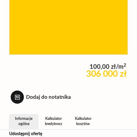
Wynajm
Kupię
Zamieni
2
100,00 zł/m
306 000 zł
Kontakt
Dodaj do notatnika
Informacje
Kalkulator
Kalkulator
ogólne
kredytowy
kosztów
Udostępnij ofertę