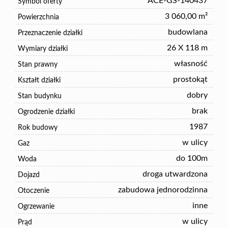
ACE-GS-140437
Symbol oferty
3 060,00 m²
Powierzchnia
budowlana
Przeznaczenie działki
26 X 118 m
Wymiary działki
własność
Stan prawny
prostokąt
Kształt działki
dobry
Stan budynku
brak
Ogrodzenie działki
1987
Rok budowy
w ulicy
Gaz
do 100m
Woda
droga utwardzona
Dojazd
zabudowa jednorodzinna
Otoczenie
inne
Ogrzewanie
w ulicy
Prąd