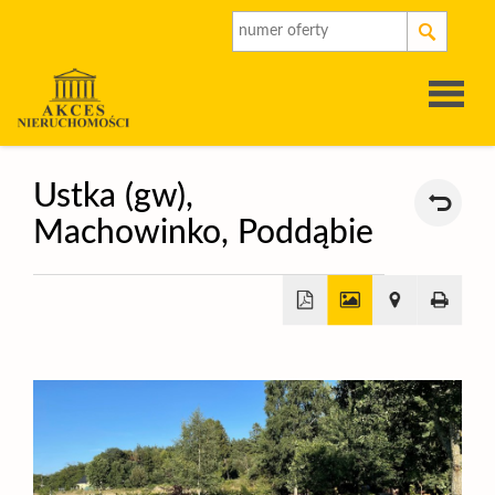
Strona
Ustka (gw),
Machowinko,
Poddąbie
główna
O
firmie
Oferty
+
Rynek
−
pierwot
Kalkulat