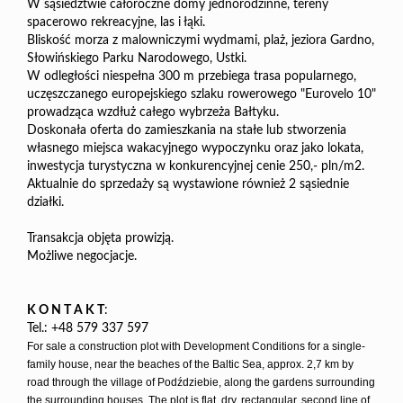
W sąsiedztwie całoroczne domy jednorodzinne, tereny
spacerowo rekreacyjne, las i łąki.
Bliskość morza z malowniczymi wydmami, plaż, jeziora Gardno,
Słowińskiego Parku Narodowego,
Ustki
.
W odległości niespełna 300 m przebiega trasa popularnego,
uczęszczanego europejskiego szlaku rowerowego "Eurovelo 10"
prowadząca wzdłuż całego wybrzeża Bałtyku.
Doskonała oferta do zamieszkania na stałe lub stworzenia
własnego miejsca wakacyjnego wypoczynku oraz jako lokata,
inwestycja turystyczna w konkurencyjnej cenie 250,- pln/m2.
Aktualnie do sprzedaży są wystawione również 2 sąsiednie
działki.
Transakcja objęta prowizją.
Możliwe negocjacje.
K O N T A K T
:
Tel.: +48 579 337 597
For sale a construction plot with Development Conditions for a single-
family house, near the beaches of the Baltic Sea, approx. 2,7 km by
road through the village of Podździebie, along the gardens surrounding
the surrounding houses. The plot is flat, dry, rectangular, second line of