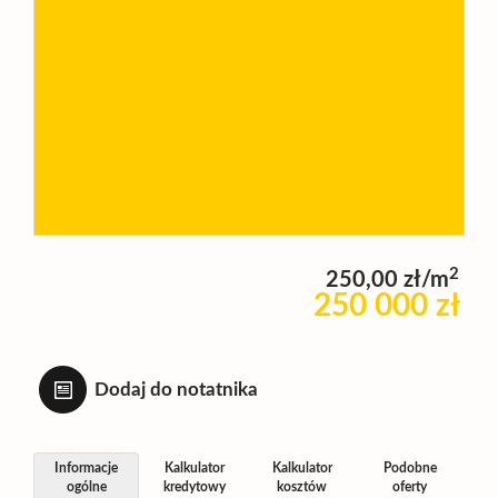
Wynajm
Kupię
Zamieni
2
250,00 zł/m
Kontakt
250 000 zł
Dodaj do notatnika
Informacje
Kalkulator
Kalkulator
Podobne
ogólne
kredytowy
kosztów
oferty