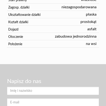
Stan prawny
niezagospodarowana
Zagosp. działki
płaska
Ukształtowanie działki
prostokąt
Kształt działki
asfalt
Dojazd
zabudowa jednorodzinna
Otoczenie
na wsi
Położenie
Napisz do nas