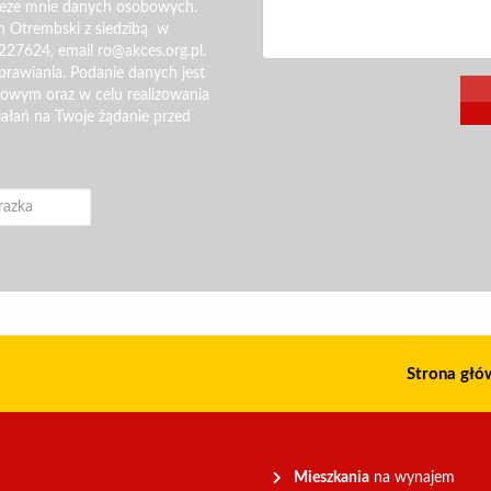
zeze mnie danych osobowych.
n Otrembski z siedzibą w
227624, email ro@akces.org.pl.
rawiania. Podanie danych jest
gowym oraz w celu realizowania
iałań na Twoje żądanie przed
Strona głó
Mieszkania
na wynajem