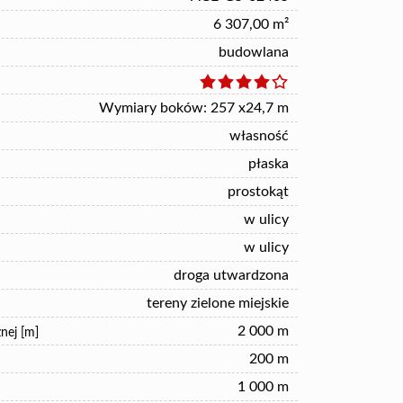
6 307,00 m²
budowlana
Wymiary boków: 257 x24,7 m
własność
płaska
prostokąt
w ulicy
w ulicy
droga utwardzona
tereny zielone miejskie
2 000 m
nej [m]
200 m
1 000 m