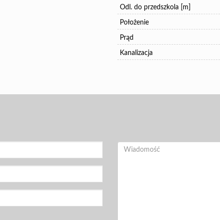
Odl. do przedszkola [m]
Położenie
Prąd
Kanalizacja