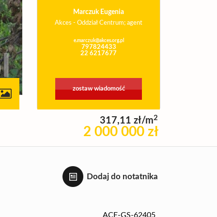
Marczuk Eugenia
Akces - Oddział Centrum; agent
e.marczuk@akces.org.pl
797824433
22 6217677
zostaw wiadomość
2
317,11 zł/m
2 000 000 zł
Dodaj do notatnika
ACE-GS-62405