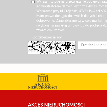
Wyrażam zgodę na przetwarzanie podanych pr
Administratorem danych jest firma Akces Roma
Warszawie przy ul Grójeckiej 47/51 lok4 tel 602
Mam prawo dostępu do swoich danych i ich pop
dobrowolne. Dane zbierane są w celu marketin
i wykonania zawartej umowy lub do podjęcia dz
zawarciem umowy.
Kod zabezpieczający
AKCES NIERUCHOMOŚCI