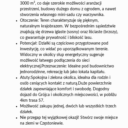
3000 m², co daje szerokie możliwości aranżacji
przestrzeni, budowy dużego domu z ogrodem, a nawet
stworzenia własnego mini-sadu czy warzywnika.
Otoczenie: Teren charakteryzuje się pięknym,
naturalnym krajobrazem. W bezpośrednim sąsiedztwie
znajdują się drzewa iglaste (sosny) oraz liściaste (brzozy),
co gwarantuje prywatność i bliskość lasu.
Potencjał: Działki są częściowo przygotowane pod
inwestycję, co widać po uporządkowanym terenie.
Widoczny w okolicy słup energetyczny sugeruje
możliwość łatwego podłączenia do sieci
elektrycznej.Przeznaczenie: Idealne pod budownictwo
jednorodzinne, rekreację lub jako lokata kapitału.
Atuty:Spokojna i zielona okolica, idealna dla rodzin i
osób ceniących kontakt z naturą.Duże powierzchnie
działek zapewniające komfort i swobodę. Dogodny
dojazd do Grójca i okolicznych miejscowości, w pobliżu
4km trasa S7.
Możliwość zakupu jednej, dwóch lub wszystkich trzech
działek.
Nie przegap tej wyjątkowej okazji! Stwórz swoje miejsce
na ziemi w Częstoniewie.