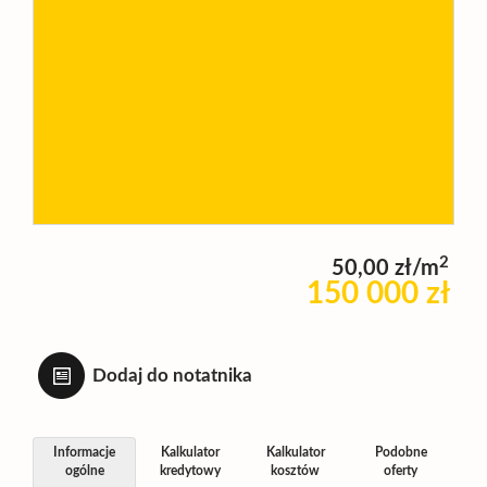
Wynajm
Kupię
Zamieni
2
50,00 zł/m
Kontakt
150 000 zł
Dodaj do notatnika
Informacje
Kalkulator
Kalkulator
Podobne
ogólne
kredytowy
kosztów
oferty