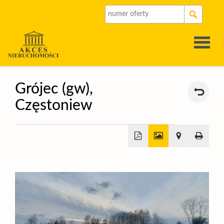
Strona
Grójec (gw),
Częstoniew
główna
O
firmie
Oferty
+
Rynek
−
pierwot
Kalkulat