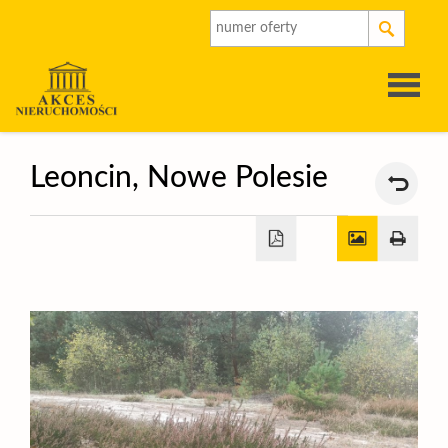
Strona
Leoncin,
Nowe Polesie
główna
O
firmie
Oferty
Rynek
pierwot
Kalkulat