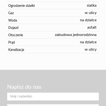
siatka
Ogrodzenie działki
w ulicy
Gaz
na działce
Woda
asfalt
Dojazd
zabudowa jednorodzinna
Otoczenie
na działce
Prąd
w ulicy
Kanalizacja
Napisz do nas