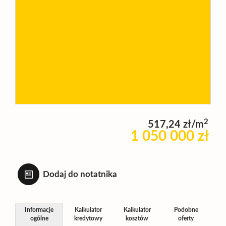
Wynajm
Kupię
Zamieni
2
517,24 zł/m
Kontakt
1 050 000 zł
Dodaj do notatnika
Informacje
Kalkulator
Kalkulator
Podobne
ogólne
kredytowy
kosztów
oferty