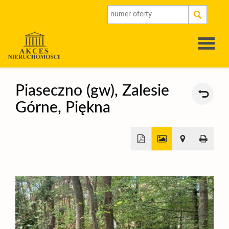
Strona
Piaseczno (gw),
Zalesie
Górne,
Piękna
główna
O
firmie
Oferty
+
Rynek
−
pierwot
Kalkulat