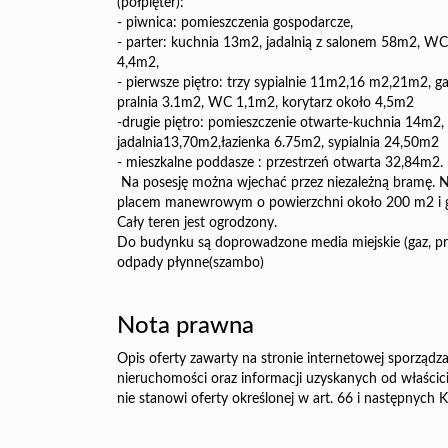
(półpięter):
- piwnica: pomieszczenia gospodarcze,
- parter:
kuchnia 13m2, jadalnią z salonem 58m2, WC 
4,4m2
,
- pierwsze piętro:
trzy sypialnie 11m2,16 m2,21m2, ga
pralnia 3.1m2, WC 1,1m2, korytarz około 4,5m2
-drugie piętro: pomieszczenie otwarte-kuchnia 14m2,
jadalnia13,70m2,łazienka 6.75m2, sypialnia 24,50m2
-
mieszkalne poddasze : przestrzeń otwarta
32,84m2.
Na posesję można wjechać przez niezależną bramę. Na 
placem manewrowym o powierzchni około 200 m2 i g
Cały teren jest ogrodzony.
Do budynku są doprowadzone media miejskie (gaz, pr
odpady płynne(szambo)
Nota prawna
Opis oferty zawarty na stronie internetowej sporządza
nieruchomości oraz informacji uzyskanych od właścicie
nie stanowi oferty określonej w art. 66 i następnych K