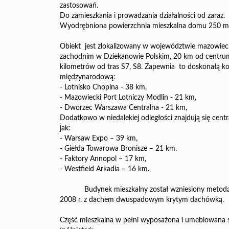
zastosowań.
Do zamieszkania i prowadzania działalności od zaraz.
Wyodrębniona powierzchnia mieszkalna domu 250 m
Obiekt
jest zlokalizowany w województwie mazowiec
zachodnim w Dziekanowie Polskim, 20 km od centrum
kilometrów od tras S7, S8. Zapewnia
to doskonałą ko
międzynarodową:
- Lotnisko Chopina - 38 km,
- Mazowiecki Port Lotniczy Modlin - 21 km,
- Dworzec Warszawa Centralna - 21 km,
Dodatkowo w niedalekiej odległości znajdują się cent
jak:
- Warsaw Expo – 39 km,
- Giełda Towarowa Bronisze – 21 km.
- Faktory Annopol – 17 km,
- Westfield Arkadia – 16 km.
Budynek mieszkalny został wzniesiony metodą
2008 r. z dachem dwuspadowym krytym dachówką.
Część mieszkalna w pełni wyposażona i umeblowana sk