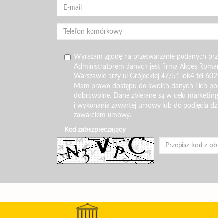
Wyrażam zgodę na przetwarzanie podanych pr
Administratorem danych jest firma Akces Roma
Warszawie przy ul Grójeckiej 47/51 lok4 tel 602
Mam prawo dostępu do swoich danych i ich pop
dobrowolne. Dane zbierane są w celu marketin
i wykonania zawartej umowy lub do podjęcia dz
zawarciem umowy.
Kod zabezpieczający