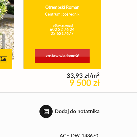
Otrembski Roman
Centrum; pośrednik
ro@akces.org.pl
602 22 76 24
22 6217677
zostaw wiadomość
2
33,93 zł/m
9 500 zł
Dodaj do notatnika
ACE-DW-143670