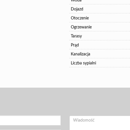
Woda
Dojazd
Otoczenie
Ogrzewanie
Tarasy
Prąd
Kanalizacja
Liczba sypialni