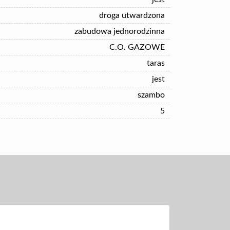
droga utwardzona
zabudowa jednorodzinna
C.O. GAZOWE
taras
jest
szambo
5