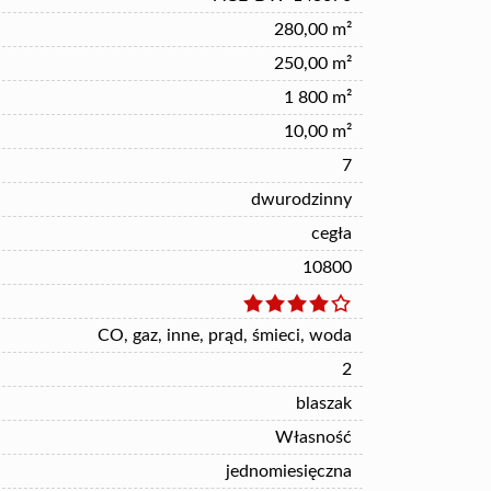
280,00 m²
250,00 m²
1 800 m²
10,00 m²
7
dwurodzinny
cegła
10800
CO, gaz, inne, prąd, śmieci, woda
2
blaszak
Własność
jednomiesięczna