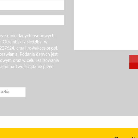
zeze mnie danych osobowych.
n Otrembski z siedzibą w
227624, email ro@akces.org.pl.
rawiania. Podanie danych jest
gowym oraz w celu realizowania
iałań na Twoje żądanie przed