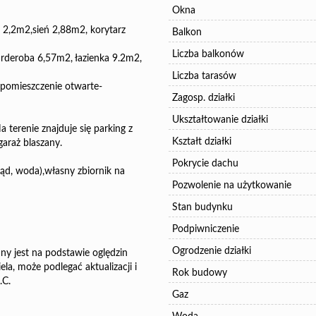
Okna
2,2m2,sień 2,88m2, korytarz
Balkon
Liczba balkonów
rderoba 6,57m2, łazienka 9.2m2,
Liczba tarasów
 pomieszczenie otwarte-
Zagosp. działki
Ukształtowanie działki
terenie znajduje się parking z
Kształt działki
araż blaszany.
Pokrycie dachu
ąd, woda),własny zbiornik na
Pozwolenie na użytkowanie
Stan budynku
Podpiwniczenie
Ogrodzenie działki
ny jest na podstawie oględzin
la, może podlegać aktualizacji i
Rok budowy
.C.
Gaz