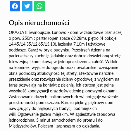
Opis nieruchomości
OKAZJA !! Świnoujście, Łunowo - dom w zabudowie bliźniaczej
o pow. 250m : parter (open space 69,28m), piętro (4 pokoje
14,45/14,35/12,65/13,10), łazienka 7,10m i użytkowe
poddasze. Garaż w bryle budynku. Przestrzeń dzienna na
parterze łączy kuchnię, jadalnię oraz dobrze doświetloną strefę
telewizyjną i kominkową w jednoprzestrzenną całość. Widok
na kominek, wyjście do ogrodu oraz nowatorskie rozwiązanie
okna podnoszą atrakcyjność tej strefy. Efektowne narożne
przeszklenie oraz rozwiązanie ściany ogrodowej z wyjściem na
taras pozwalają na kontakt z zielenią. Ich atutem jest pełna
wysokość kondygnacji oraz doświetlenie pionowymi oknami.
Zastosowanie dużych, balkonowych drzwi potęguje wrażenie
przestronności pomieszczeń. Bardzo piękny, piętrowy dom
nawiązujący do najlepszych tradycji podmiejskich
willi. Ogrzewanie gazem miejskim. W sąsiedztwie zabudowa
jednorodzinna. 5 minut samochodem do promu i do
Międzyzdrojów. Polecam i zapraszam do oglądania.