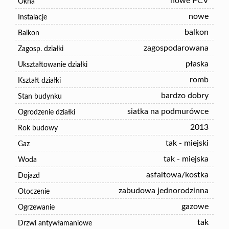
nowe PCV
Okna
nowe
Instalacje
balkon
Balkon
zagospodarowana
Zagosp. działki
płaska
Ukształtowanie działki
romb
Kształt działki
bardzo dobry
Stan budynku
siatka na podmurówce
Ogrodzenie działki
2013
Rok budowy
tak - miejski
Gaz
tak - miejska
Woda
asfaltowa/kostka
Dojazd
zabudowa jednorodzinna
Otoczenie
gazowe
Ogrzewanie
tak
Drzwi antywłamaniowe