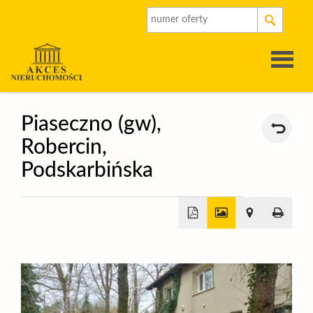
Strona
Piaseczno (gw),
Robercin,
główna
O
Podskarbińska
firmie
Oferty
Rynek
+
−
pierwot
Kalkulat