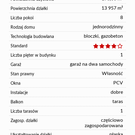
13 957 m²
Powierzchnia działki
8
Liczba pokoi
jednorodzinny
Rodzaj domu
bloczki, gazobeton
Technologia budowlana
Standard
1
Liczba pięter w budynku
garaż na dwa samochody
Garaż
Własność
Stan prawny
PCV
Okna
dobre
Instalacje
taras
Balkon
1
Liczba tarasów
częściowo
Zagosp. działki
zagospodarowana
płaska