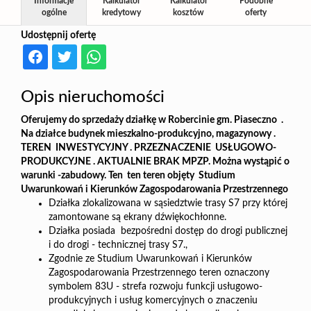
Informacje
Kalkulator
Kalkulator
Podobne
ogólne
kredytowy
kosztów
oferty
Udostępnij ofertę
Opis nieruchomości
Oferujemy do sprzedaży działkę w Robercinie gm. Piaseczno .
Na działce budynek mieszkalno-produkcyjno, magazynowy .
TEREN INWESTYCYJNY . PRZEZNACZENIE USŁUGOWO-
PRODUKCYJNE . AKTUALNIE BRAK MPZP. Można wystąpić o
warunki -zabudowy. Ten ten teren objęty Studium
Uwarunkowań i Kierunków Zagospodarowania Przestrzennego
Działka zlokalizowana w sąsiedztwie trasy S7 przy której
zamontowane są ekrany dźwiękochłonne.
Działka posiada bezpośredni dostęp do drogi publicznej
i do drogi - technicznej trasy S7.,
Zgodnie ze Studium Uwarunkowań i Kierunków
Zagospodarowania Przestrzennego teren oznaczony
symbolem 83U - strefa rozwoju funkcji usługowo-
produkcyjnych i usług komercyjnych o znaczeniu